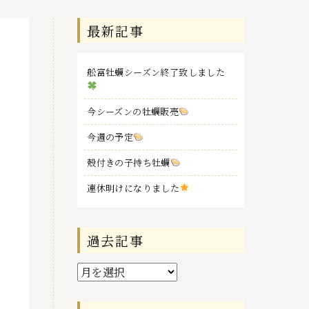
最新記事
舩富牡蠣シーズン終了致しました
今シーズンの牡蠣販売
今週の予定
殻付きの子持ち牡蠣
連休明けになりました
過去記事
過
去
記