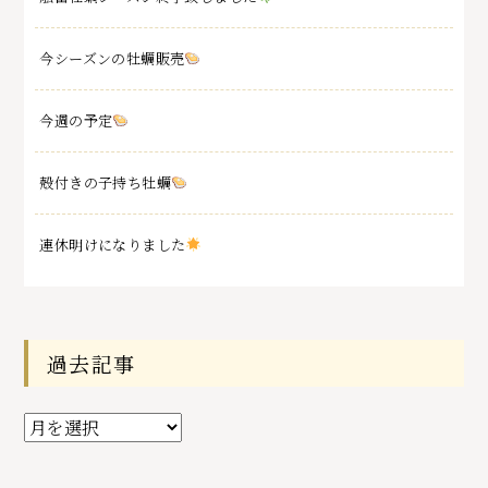
今シーズンの牡蠣販売
今週の予定
殻付きの子持ち牡蠣
連休明けになりました
過去記事
過
去
記