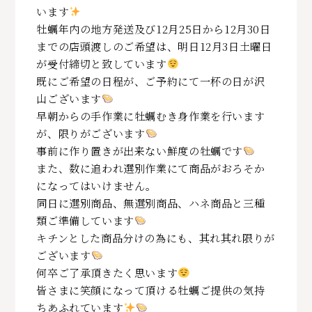
います
牡蠣年内の地方発送及び12月25日から12月30日
までの店頭渡しのご希望は、明日12月3日土曜日
が受付締切と致しています
既にご希望の日程が、ご予約にて一杯の日が沢
山ございます
早朝からの手作業に牡蠣むき身作業を行います
が、限りがございます
事前に作り置きが出来ない鮮度の牡蠣です
また、数に追われ選別作業にて商品がおろそか
になってはいけません。
同日に選別商品、無選別商品、ハネ商品と三種
類ご準備しています
キチンとした商品分けの為にも、其れ其れ限りが
ございます
何卒ご了承頂きたく思います
皆さまに笑顔になって頂ける牡蠣ご提供の気持
ちあふれています