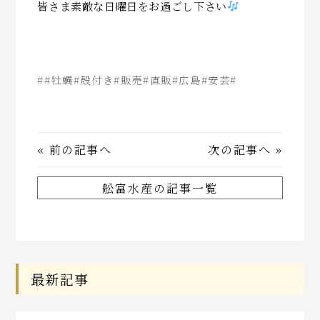
皆さま素敵な日曜日をお過ごし下さい
##牡蠣#殻付き#販売#直販#広島#安芸#
«
前の記事へ
次の記事へ
»
舩富水産の記事一覧
最新記事