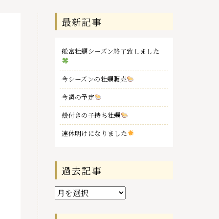
最新記事
舩富牡蠣シーズン終了致しました
今シーズンの牡蠣販売
今週の予定
殻付きの子持ち牡蠣
連休明けになりました
過去記事
過
去
記