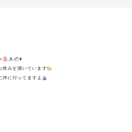
か
✈
お休みを頂いています
に沖に行ってますよ
ね