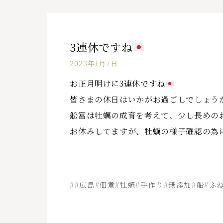
3連休ですね
2023年1月7日
お正月明けに3連休ですね
皆さまの休日はいかがお過ごしでしょう
舩富は牡蠣の成育を考えて、少し長めの
お休みしてますが、牡蠣の様子確認の為
##広島#佃煮#牡蠣#手作り#無添加#船#ふ