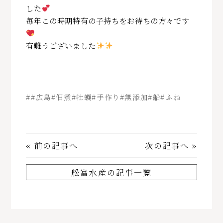
した
毎年この時期特有の子持ちをお待ちの方々です
有難うございました
##広島#佃煮#牡蠣#手作り#無添加#船#ふね
«
前の記事へ
次の記事へ
»
舩富水産の記事一覧