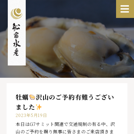
牡蠣
沢山のご予約有難うござい
ました
2023年5月19日
本日はG7サミット関連で交通規制の有る中、沢
山のご予約を賜り無事に皆さまのご来店頂きま