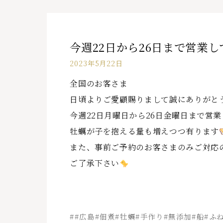
今週22日から26日まで営業
2023年5月22日
全国のお客さま
日頃よりご愛顧賜りまして誠にありがと
今週22日月曜日から26日金曜日まで営
牡蠣が子を抱える量も増えつつ有ります
また、事前ご予約のお客さまのみご対応
ご了承下さい
##広島#佃煮#牡蠣#手作り#無添加#船#ふ