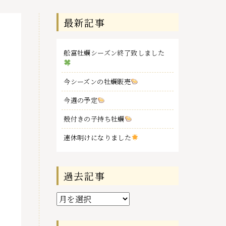
最新記事
舩富牡蠣シーズン終了致しました
今シーズンの牡蠣販売
今週の予定
殻付きの子持ち牡蠣
連休明けになりました
過去記事
過
去
記