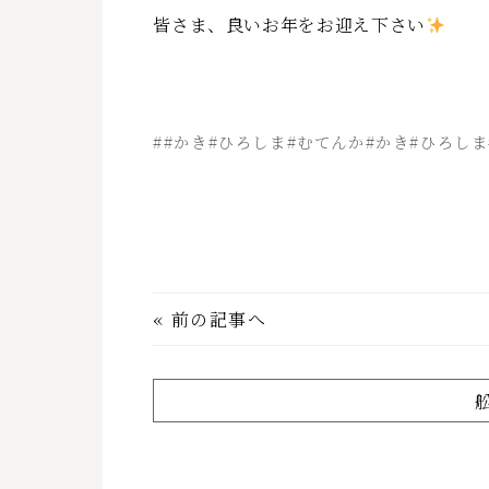
皆さま、良いお年をお迎え下さい
##かき#ひろしま#むてんか#かき#ひろしま
«
前の記事へ