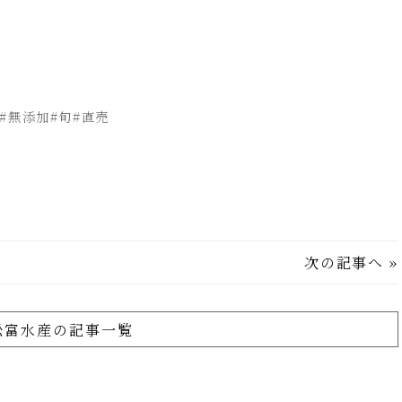
#無添加#旬#直売
次の記事へ
»
舩富水産の記事一覧