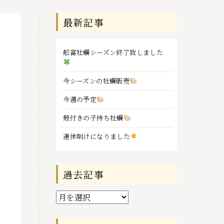
最新記事
舩富牡蠣シーズン終了致しました
今シーズンの牡蠣販売
今週の予定
殻付きの子持ち牡蠣
連休明けになりました
過去記事
過
去
記