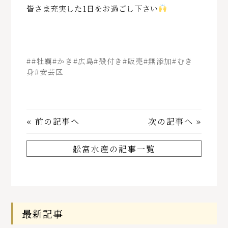
皆さま充実した1日をお過ごし下さい
##牡蠣#かき#広島#殻付き#販売#無添加#むき
身#安芸区
«
前の記事へ
次の記事へ
»
舩富水産の記事一覧
最新記事