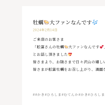
牡蠣
大ファンなんです
2024年2月14日
ご来店のお客さま
「舩富さんの牡蠣
大ファンなんです
とお話し頂きました
皆さまより、お陰さまで日々沢山の嬉し
皆さまが舩富牡蠣をお召し上がり、満面
##かき#ひろしま#むてんか#かき#ひろしま