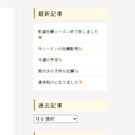
最新記事
舩富牡蠣シーズン終了致しました
今シーズンの牡蠣販売
今週の予定
殻付きの子持ち牡蠣
連休明けになりました
過去記事
過
去
記