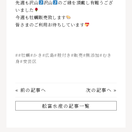
先週も沢山
沢山
のご縁を頂戴し有難うござ
いました
今週も牡蠣販売致します
皆さまのご利用お待ちしています
##牡蠣#かき#広島#殻付き#販売#無添加#むき
身#安芸区
«
前の記事へ
次の記事へ
»
舩富水産の記事一覧