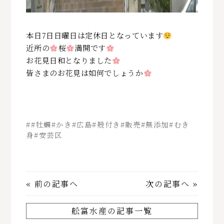
本日7日日曜日は定休日となっています
近所の
桜
満開です
お花見日和となりました
皆さまのお花見は如何でしょうか
##牡蠣#かき#広島#殻付き#販売#無添加#むき
身#安芸区
«
前の記事へ
次の記事へ
»
舩富水産の記事一覧