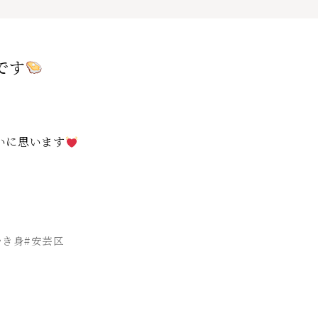
です
いに思います
むき身#安芸区