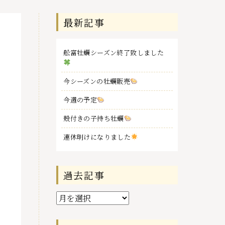
最新記事
舩富牡蠣シーズン終了致しました
今シーズンの牡蠣販売
今週の予定
殻付きの子持ち牡蠣
連休明けになりました
過去記事
過
去
記