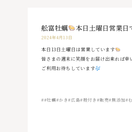
舩富牡蠣
本日土曜日営業日
2024年4月13日
本日13日土曜日は営業しています
皆さまの週末に笑顔をお届け出来れば幸
ご利用お待ちしています
##牡蠣#かき#広島#殻付き#販売#無添加#