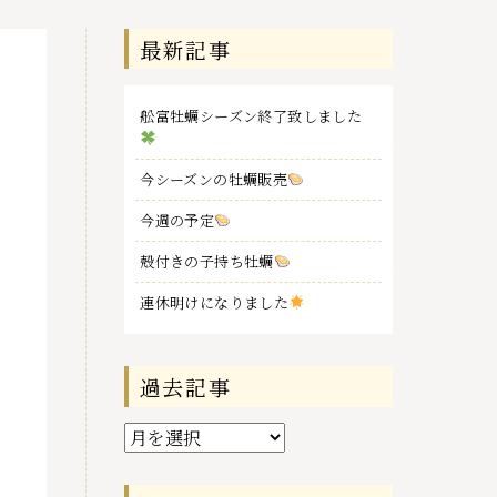
最新記事
舩富牡蠣シーズン終了致しました
今シーズンの牡蠣販売
今週の予定
殻付きの子持ち牡蠣
連休明けになりました
過去記事
過
去
記