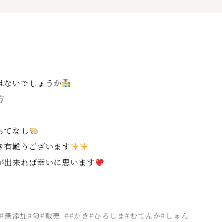
はないでしょうか
方
もてなし
き有難うございます
が出来れば幸いに思います
#無添加#旬#販売
##かき#ひろしま#むてんか#しゅん