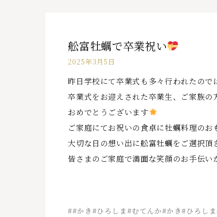
舩富牡蠣で卒業祝い
2025年3月5日
昨日学校にて卒業式も多々行われたので
卒業式をお迎えされた卒業生、ご家族の
おめでとうございます
ご家庭にてお祝いの食卓に牡蠣料理のお
大切な日の想い出に舩富牡蠣をご選択頂
皆さまのご家庭で満面な笑顔のお手伝い
##かき#ひろしま#むてんか#かき#ひろしま