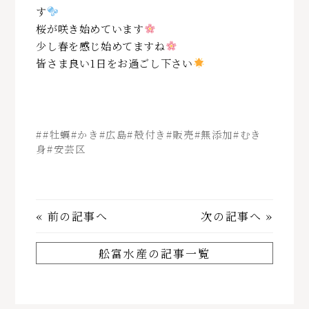
す
桜が咲き始めています
少し春を感じ始めてますね
皆さま良い1日をお過ごし下さい
##牡蠣#かき#広島#殻付き#販売#無添加#むき
身#安芸区
«
前の記事へ
次の記事へ
»
舩富水産の記事一覧