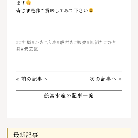
ます
皆さま是非ご賞味してみて下さい
##牡蠣#かき#広島#殻付き#販売#無添加#むき
身#安芸区
«
前の記事へ
次の記事へ
»
舩富水産の記事一覧
最新記事