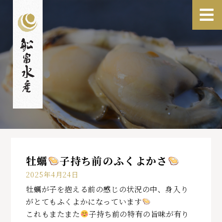
牡蠣
子持ち前のふくよかさ
2025年4月24日
牡蠣が子を抱える前の感じの状況の中、身入り
がとてもふくよかになっています
これもまたまた
子持ち前の特有の旨味が有り