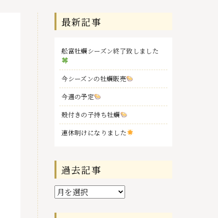
最新記事
舩富牡蠣シーズン終了致しました
今シーズンの牡蠣販売
今週の予定
殻付きの子持ち牡蠣
連休明けになりました
過去記事
過
去
記