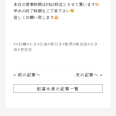
本日の営業時間はPM2時迄とさせて貰います
早めの終了時間をご了承下さい
宜しくお願い致します
##牡蠣#かき#広島#殻付き#販売#無添加#むき
身#安芸区
«
前の記事へ
次の記事へ
»
舩富水産の記事一覧