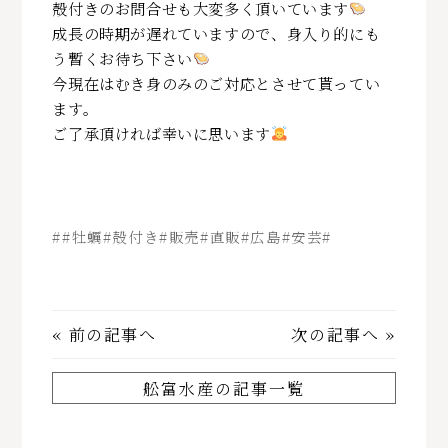
殻付きのお問合せも大変多く頂いています
成長の時期が遅れていますので、身入り的にも
う暫くお待ち下さい
今現在はむき身のみのご対応とさせて貰ってい
ます。
ご了承頂ければ幸いに思います
##牡蠣#殻付き#販売#直販#広島#安芸#
«
前の記事へ
次の記事へ
»
舩富水産の記事一覧