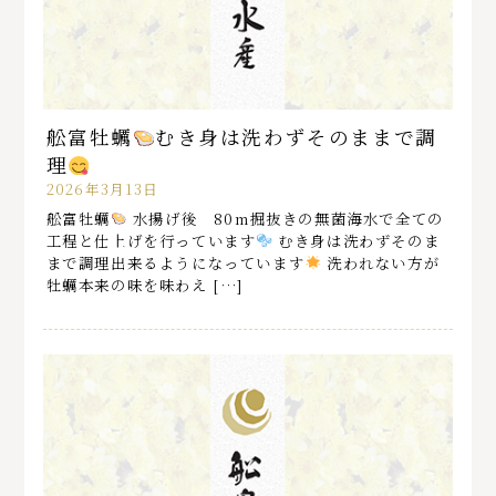
舩富牡蠣
むき身は洗わずそのままで調
理
2026年3月13日
舩富牡蠣
水揚げ後 80m掘抜きの無菌海水で全ての
工程と仕上げを行っています
むき身は洗わずそのま
まで調理出来るようになっています
洗われない方が
牡蠣本来の味を味わえ […]