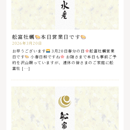
舩富牡蠣
本日営業日です
2026年3月20日
お早うございます
3月20日春分の日
舩富牡蠣営業
日です
小春日和ですね
お陰さまで本日も事前ご予
約を沢山賜っていますが、連休の皆さまのご家庭に舩
富牡 […]