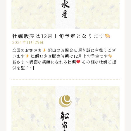
牡蠣販売は12月上旬予定となります
2024年11月29日
全国のお客さま
沢山のお問合せ頂き誠に有難うござ
います
牡蠣むき身販売時期は12月上旬予定です
皆さまへ満面な笑顔になれる牡蠣
その様な牡蠣ご提
供を望 […]