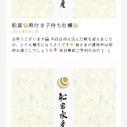
舩富
殻付き子持ち牡蠣
2026年5月2日
お早うございます
今日は冷え込んだ朝を迎えました
が、とても晴天になりそうです
皆さまの連休中は如
何お過ごしでしょうか
️
本日事前ご予約のみの […]