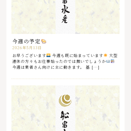
今週の予定
2026年5月13日
お早うございます
今週も既に始まっています
大型
連休の方々もお仕事始ったのでは無いでしょうか
️
今週は業者さん向けに主に動きます。 基 […]