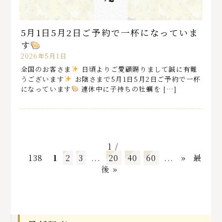
5月1日5月2日ご予約で一杯になっていま
す
2026年5月1日
全国のお客さま
️
日頃よりご愛顧賜りまして誠に有難
うございます
️
お陰さまで5月1日5月2日ご予約で一杯
になっています
連休中に子持ちの牡蠣を […]
1 /
138
1
2
3
...
20
40
60
...
»
最
後 »