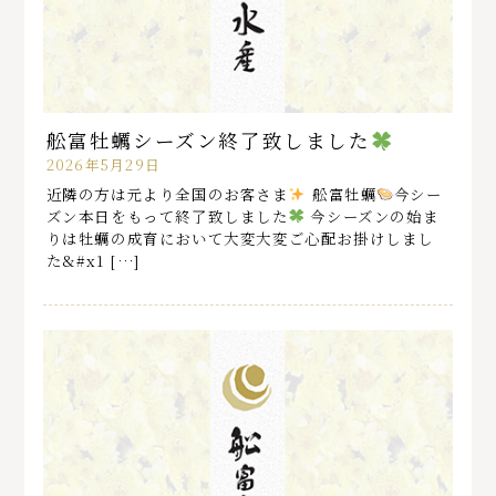
舩富牡蠣シーズン終了致しました
2026年5月29日
近隣の方は元より全国のお客さま
️
舩富牡蠣
今シー
ズン本日をもって終了致しました
今シーズンの始ま
りは牡蠣の成育において大変大変ご心配お掛けしまし
た&#x1 […]